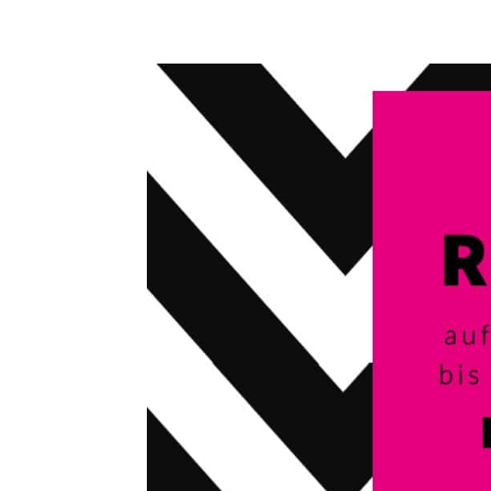
0173-3155855
post@letter-liebe.de