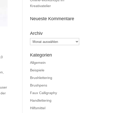
Offline-Workshops im
Kreativatelier
Neueste Kommentare
Archiv
Archiv
Kategorien
10
Allgemein
Beispiele
en,
Brushlettering
Brushpens
äuser
Faux Calligraphy
 der
Handlettering
Hilfsmittel