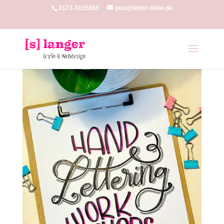
0173-3155855
post@letter-liebe.de