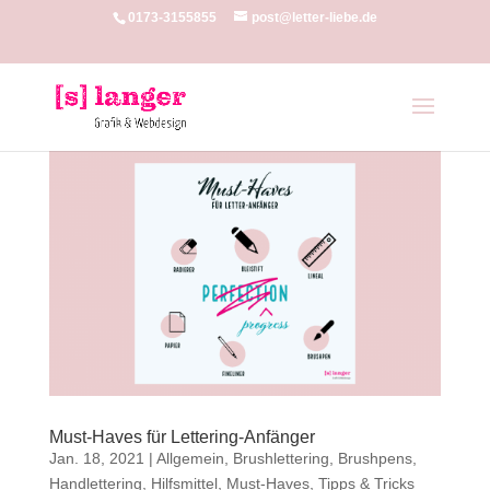
0173-3155855
post@letter-liebe.de
Must-Haves für Lettering-Anfänger
Jan. 18, 2021
|
Allgemein
,
Brushlettering
,
Brushpens
,
Handlettering
,
Hilfsmittel
,
Must-Haves
,
Tipps & Tricks