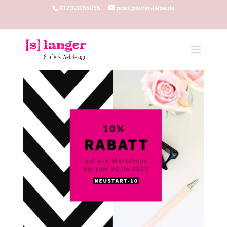
0173-3155855
post@letter-liebe.de